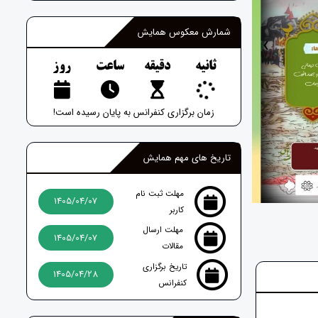
شمارش معکوس همایش
‹
ثانیه
دقیقه
ساعت
روز
زمان برگزاری کنفرانس به پایان رسیده است!
تاریخ های مهم همایش
مهلت ثبت نام
1405/04/07
کاربر
مهلت ارسال
1405/04/07
مقالات
تاریخ برگزاری
1405/04/28
کنفرانس