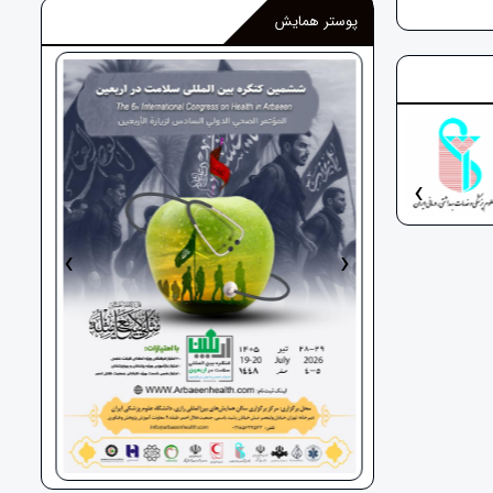
پوستر همایش
‹
›
‹