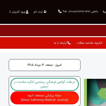
ية
Tel: 021-88717272-داخلی 1471
ثبت نام
ورود کاربران
کتابچه خلاصه مقالات
ارتباط با ما
امروز : جمعه، ۱۶ مرداد ۱۴۰۵
دریافت گواهی فرهنگی: پنجمین کنگره سلامت در
اربعین
مجله پزشکی تجمعات انبوه
(Mass Gathering Medical Journal)