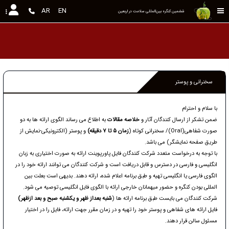
AR
EN
ششمین کنگره بین‌المللی سلامت در اربعین
سخنرانی و پوستر
با سلام و احترام
ضمن تشکر از ارسال کنندگان آثار و
خلاصه مقالات
به اطلاع می رساند الگوی ارائه ها به دو
صورت شفاهی(Oral)/ سخنرانی کوتاه (
زمان 5 تا 7 دقیقه)
و پوستر (الکترونیکی-نمایش از
طریق صفحه نمایشگر) می باشد.
با توجه به درخواست متعدد شرکت کنندگان فایل پاورپوینت ارائه به صورت اختیاری به زبان
انگلیسی و فارسی در دسترس و قابل دریافت است و شرکت کنندگان می توانند ارائه خود را در
الگوی فارسی یا انگلیسی تهیه و طبق برنامه اعلام شده، ارائه دهند. بدیهی است بعلت بین
المللی بودن کنگره و حضور میهمانان خارجی ارائه با الگوی فایل انگلیسی توصیه می شود.
شرکت کنندگان می بایست طبق برنامه ارائه ها (
شنبه بعداز ظهر و یکشنبه صبح و بعد ازظهر)
فایل ارائه های شفاهی و پوستر خود را تهیه و در زمان مقرر جهت ارائه، فایل را در اختیار
مسئول سالن قرار دهند.