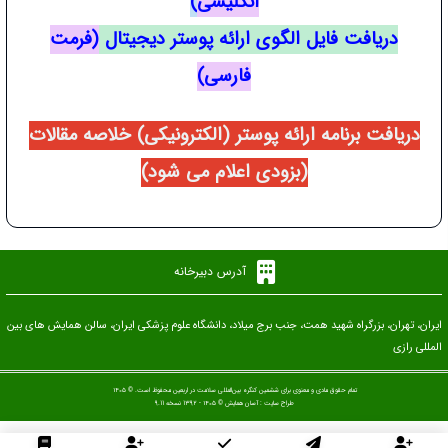
انگلیسی
)
دریافت فایل الگوی ارائه پوستر دیجیتال
(فرمت
فارسی)
دریافت برنامه ارائه پوستر (الکترونیکی) خلاصه مقالات
(بزودی اعلام می شود)
آدرس دبیرخانه
ایران، تهران، بزرگراه شهید همت، جنب برج میلاد، دانشگاه علوم پزشکی ایران، سالن همایش های بین
المللی رازی
تمام حقوق مادی و معنوی برای ششمین کنگره بین‌المللی سلامت در اربعین محفوظ است. © ۱۴۰۵
طراح سایت :
آسان همایش
© ۱۴۰۵ - 1392 نسخه 9.11