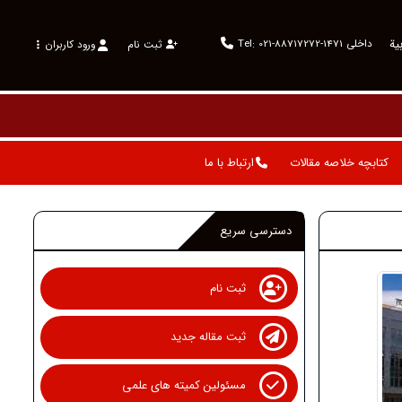
ية
Tel: 021-88717272-داخلی 1471
ثبت نام
ورود کاربران
کتابچه خلاصه مقالات
ارتباط با ما
دسترسی سریع
ثبت نام
ثبت مقاله جدید
مسئولین کمیته های علمی